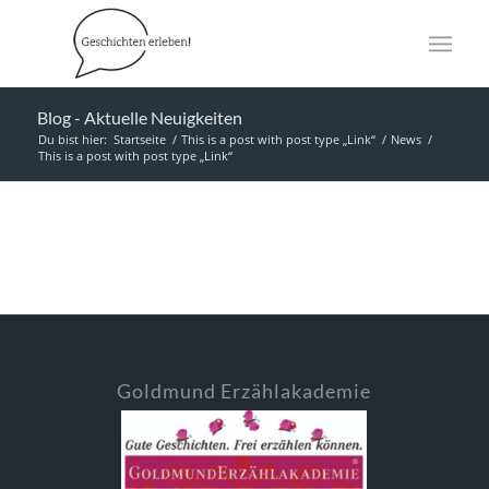
Blog - Aktuelle Neuigkeiten
Du bist hier:
Startseite
/
This is a post with post type „Link“
/
News
/
This is a post with post type „Link“
Goldmund Erzählakademie